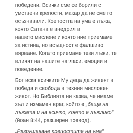
победени. Всички сме се борили с
умствени крепости, макар да не сме го
осъзнавали. Крепостта на ума е лъжа,
която Сатана е внедрил в
нашето мислене и която ние приемаме
за истина, но всъщност е фалшиво
вярване. Когато приемаме тези лъжи, те
влияят на нашите нагласи, емоции и
поведение.
Бог иска всичките Му деца да живеят в
победа и свобода в техния мисловен
живот. Но Библията ни казва, че имаме
зъл и измамен враг, който е
„баща на
лъжата и на всичко, което е лъжливо”
(йоан 8:44, разширен превод).
„Разрушаване крепостите на ума”