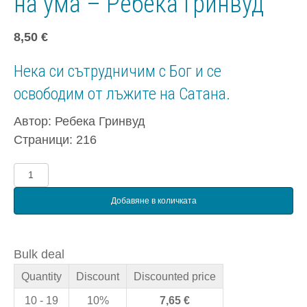
на ума – Ребека Гринвуд
8,50
€
Нека си сътрудничим с Бог и се
освободим от лъжите на Сатана.
Автор: Ребека Гринвуд
Страници: 216
количество
за
Добавяне в количката
Разрушаване
крепостите
на
Bulk deal
ума
Quantity
Discount
Discounted price
–
Ребека
10 - 19
10%
7,65
€