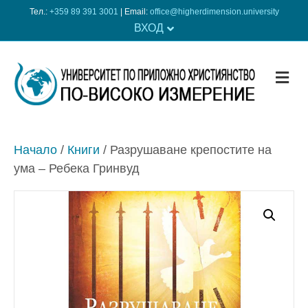
Тел.:
+359 89 391 3001
| Еmail:
office@higherdimension.university
ВХОД
ME
Начало
/
Книги
/ Разрушаване крепостите на
ума – Ребека Гринвуд