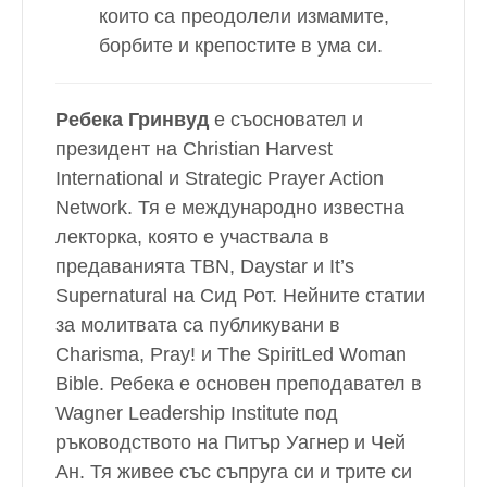
които са преодолели измамите,
борбите и крепостите в ума си.
Ребека Гринвуд
е съосновател и
президент на Christian Harvest
International и Strategic Prayer Action
Network. Тя е международно известна
лекторка, която е участвала в
предаванията TBN, Daystar и It’s
Supernatural на Сид Рот. Нейните статии
за молитвата са публикувани в
Charisma, Pray! и The SpiritLed Woman
Bible. Ребека е основен преподавател в
Wagner Leadership Institute под
ръководството на Питър Уагнер и Чей
Ан. Тя живее със съпруга си и трите си