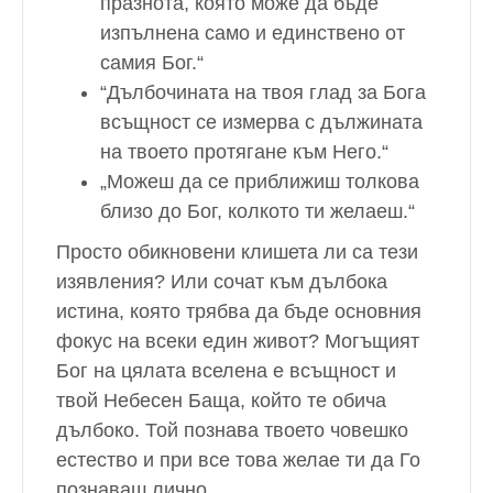
празнота, която може да бъде
изпълнена само и единствено от
самия Бог.“
“Дълбочината на твоя глад за Бога
всъщност се измерва с дължината
на твоето протягане към Него.“
„Можеш да се приближиш толкова
близо до Бог, колкото ти желаеш.“
Просто обикновени клишета ли са тези
изявления? Или сочат към дълбока
истина, която трябва да бъде основния
фокус на всеки един живот? Могъщият
Бог на цялата вселена е всъщност и
твой Небесен Баща, който те обича
дълбоко. Той познава твоето човешко
естество и при все това желае ти да Го
познаваш лично.