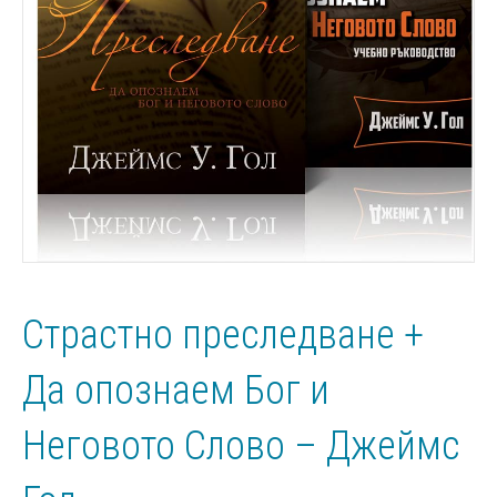
Страстно преследване +
Да опознаем Бог и
Неговото Слово – Джеймс