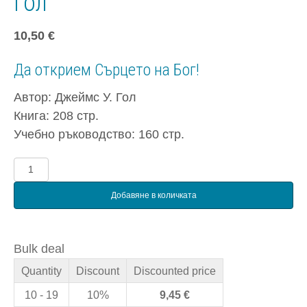
Гол
10,50
€
Да открием Сърцето на Бог!
Автор: Джеймс У. Гол
Книга: 208 стр.
Учебно ръководство: 160 стр.
количество
за
Добавяне в количката
Страстно
преследване
+
Bulk deal
Да
Quantity
Discount
Discounted price
опознаем
Бог
10 - 19
10%
9,45
€