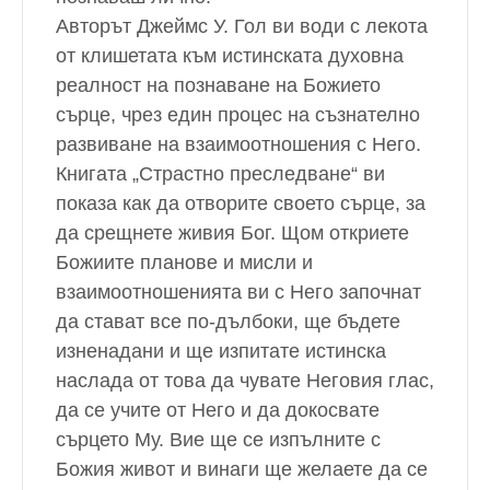
Авторът Джеймс У. Гол ви води с лекота
от клишетата към истинската духовна
реалност на познаване на Божието
сърце, чрез един процес на съзнателно
развиване на взаимоотношения с Него.
Книгата „Страстно преследване“ ви
показа как да отворите своето сърце, за
да срещнете живия Бог. Щом откриете
Божиите планове и мисли и
взаимоотношенията ви с Него започнат
да стават все по-дълбоки, ще бъдете
изненадани и ще изпитате истинска
наслада от това да чувате Неговия глас,
да се учите от Него и да докосвате
сърцето Му. Вие ще се изпълните с
Божия живот и винаги ще желаете да се