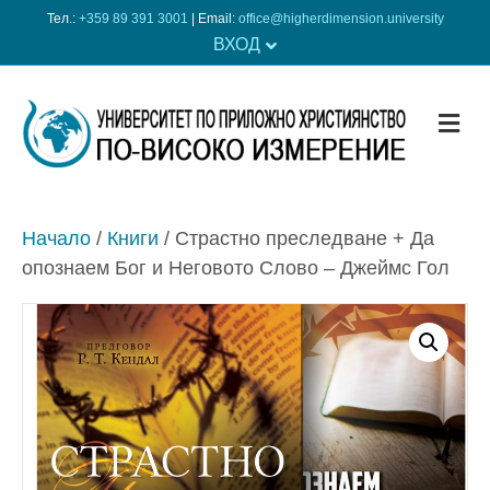
Тел.:
+359 89 391 3001
| Еmail:
office@higherdimension.university
ВХОД
ME
Начало
/
Книги
/ Страстно преследване + Да
опознаем Бог и Неговото Слово – Джеймс Гол