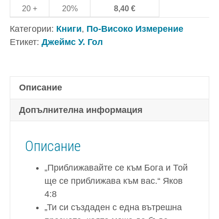
и
20 +
20%
8,40
€
Неговото
Категории:
Книги
,
По-Високо Измерение
Слово
Етикет:
Джеймс У. Гол
–
Джеймс
Гол
Описание
Допълнителна информация
Описание
„Приближавайте се към Бога и Той
ще се приближава към вас.“ Яков
4:8
„Ти си създаден с една вътрешна