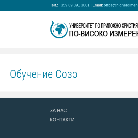
Тел.:
+359 89 391 3001
| Еmail:
office@higherdimens
Обучение Созо
ЗА НАС
КОНТАКТИ