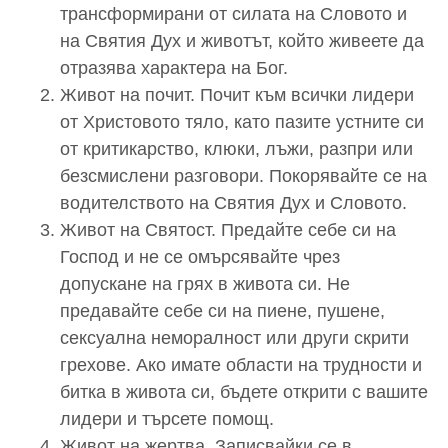
трансформирани от силата на Словото и
на Святия Дух и животът, който живеете да
отразява характера на Бог.
Живот на почит. Почит към всички лидери
от Христовото тяло, като пазите устните си
от критикарство, клюки, лъжи, разпри или
безсмислени разговори. Покорявайте се на
водителството на Святия Дух и Словото.
Живот на Святост. Предайте себе си на
Господ и не се омърсявайте чрез
допускане на грях в живота си. Не
предавайте себе си на пиене, пушене,
сексуална неморалност или други скрити
грехове. Ако имате области на трудности и
битка в живота си, бъдете открити с вашите
лидери и търсете помощ.
Живот на жертва. Записвайки се в