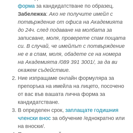
форма
за кандидатстване по образец.
Забележка
:
Ако не получите имейл с
потвърждение от офиса на Академията
до 24ч. след подаване на молбата за
записване, моля, проверете спам пощата
си. В случай, че имeйлът с потвърждение
не е в спам, моля, обадете се на номера
на Академията /089 391 3001/, за да ви
окажем съдействие.
Ние изпращаме онлайн формуляра за
препоръка на имейла на лицето, посочено
от вас във вашата лична форма за
кандидатстване.
В определен срок,
заплащате годишния
членски внос
за обучение /еднократно или
на вноски/.