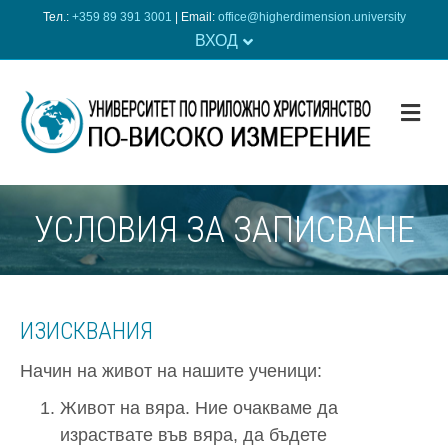
Тел.:
+359 89 391 3001
| Еmail:
office@higherdimension.university
ВХОД
ME
УСЛОВИЯ ЗА ЗАПИСВАНЕ
ИЗИСКВАНИЯ
Начин на живот на нашите ученици:
Живот на вяра. Ние очакваме да
израствате във вяра, да бъдете