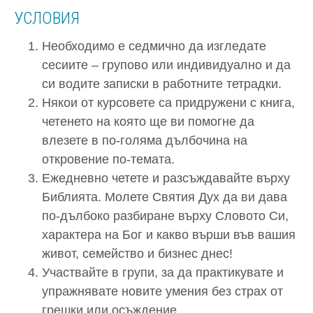
УСЛОВИЯ
Необходимо е седмично да изгледате
сесиите – групово или индивидуално и да
си водите записки в работните тетрадки.
Някои от курсовете са придружени с книга,
четенето на която ще ви помогне да
влезете в по-голяма дълбочина на
откровение по-темата.
Ежедневно четете и разсъждавайте върху
Библията. Молете Святия Дух да ви дава
по-дълбоко разбиране върху Словото Си,
характера на Бог и какво върши във вашия
живот, семейство и бизнес днес!
Участвайте в групи, за да практикувате и
упражнявате новите умения без страх от
грешки или осъждение.