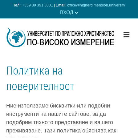
Тел.:
+359 89 391 3001
| Еmail:
office@higherdimension.university
ВХОД
ME
Политика на
поверителност
Ние използваме бисквитки или подобни
инструменти на нашите сайтове, за да
подобрим тяхното представяне и вашето
преживяване. Тази политика обяснява как