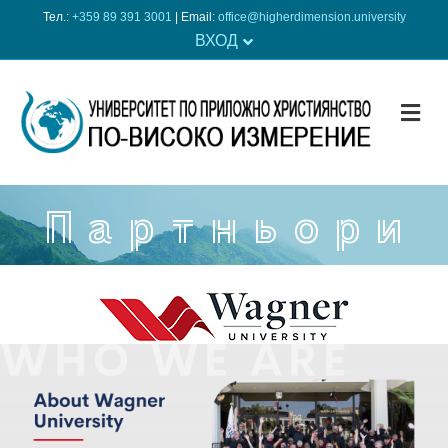
Тел.:
+359 89 391 3001
| Еmail:
office@higherdimension.university
ВХОД
ME
Партньори